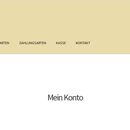
ARTEN
ZAHLUNGSARTEN
KASSE
KONTAKT
nschutzbelehrung
Impressum
Kasse
Kontakt
Mein Konto
Warenkorb
Widerrufsbelehrung
Zahlungsarten
Mein Konto