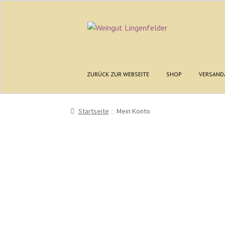
ZURÜCK ZUR WEBSEITE
SHOP
VERSAND
Startseite
Mein Konto
Startseite
AGB
Anmelden
Date
Registrieren
Shop
Versandarten